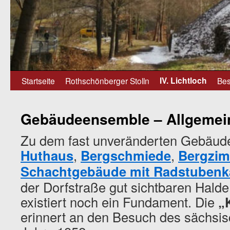
Zum
IV. Lichtloch
Startseite
Rothschönberger Stolln
Bes
Inhalt
Gebäudeensemble – Allgemei
springen
Zu dem fast unveränderten Gebäu
Huthaus
,
Bergschmiede
,
Bergzim
Schachtgebäude mit Radstubenk
der Dorfstraße gut sichtbaren Hald
existiert noch ein Fundament. Die
„
erinnert an den Besuch des sächsi