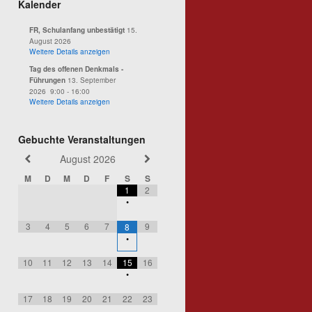
Kalender
15.
FR, Schulanfang unbestätigt
August 2026
Weitere Details anzeigen
Tag des offenen Denkmals -
13. September
Führungen
2026
9:00
-
16:00
Weitere Details anzeigen
Gebuchte Veranstaltungen
August
2026
M
D
M
D
F
S
S
1
2
•
3
4
5
6
7
9
8
•
10
11
12
13
14
15
16
•
17
18
19
20
21
22
23