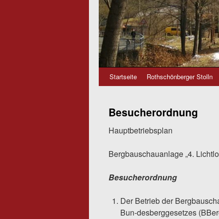
Zum
Startseite
Rothschönberger Stolln
Inhalt
Besucherordnung
springen
Hauptbetriebsplan
Bergbauschauanlage „4. Lichtlo
Besucherordnung
Der Betrieb der Bergbausch
Bun-desberggesetzes (BBe