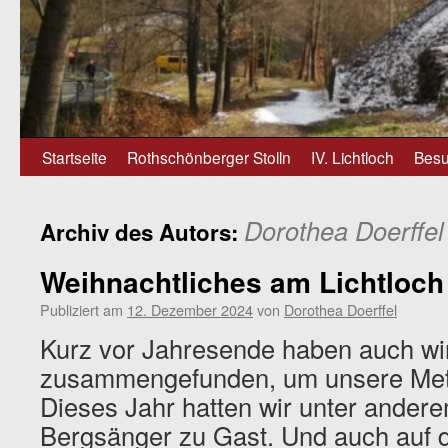
Zum
Startseite
Rothschönberger Stolln
IV. Lichtloch
Besu
Inhalt
Dorothea Doerffel
Archiv des Autors:
springen
Weihnachtliches am Lichtloch
Publiziert am
12. Dezember 2024
von
Dorothea Doerffel
Kurz vor Jahresende haben auch wi
zusammengefunden, um unsere Mette
Dieses Jahr hatten wir unter andere
Bergsänger zu Gast. Und auch auf 