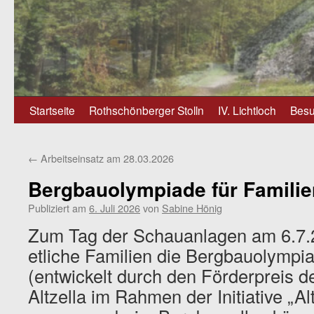
Zum
Startseite
Rothschönberger Stolln
IV. Lichtloch
Besu
Inhalt
←
Arbeitseinsatz am 28.03.2026
springen
Bergbauolympiade für Familie
Publiziert am
6. Juli 2026
von
Sabine Hönig
Zum Tag der Schauanlagen am 6.7.
etliche Familien die Bergbauolympia
(entwickelt durch den Förderpreis d
Altzella im Rahmen der Initiative „Al